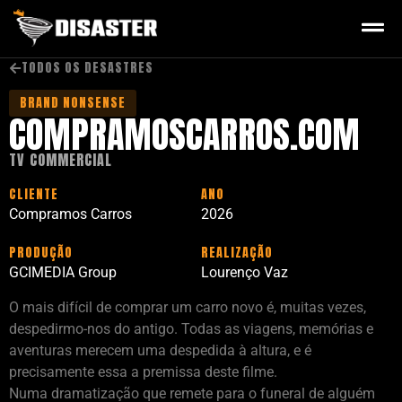
TODOS OS DESASTRES
BRAND NONSENSE
COMPRAMOSCARROS.COM
TV COMMERCIAL
CLIENTE
ANO
Compramos Carros
2026
PRODUÇÃO
REALIZAÇÃO
GCIMEDIA Group
Lourenço Vaz
O mais difícil de comprar um carro novo é, muitas vezes,
despedirmo-nos do antigo. Todas as viagens, memórias e
aventuras merecem uma despedida à altura, e é
precisamente essa a premissa deste filme.
Numa dramatização que remete para o funeral de alguém