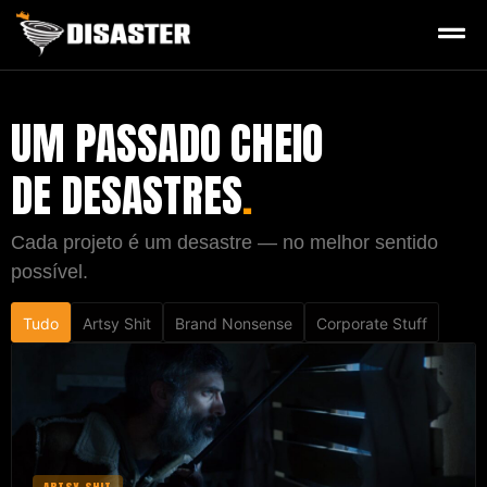
UM PASSADO CHEIO
DE DESASTRES
.
Cada projeto é um desastre — no melhor sentido
possível.
Tudo
Artsy Shit
Brand Nonsense
Corporate Stuff